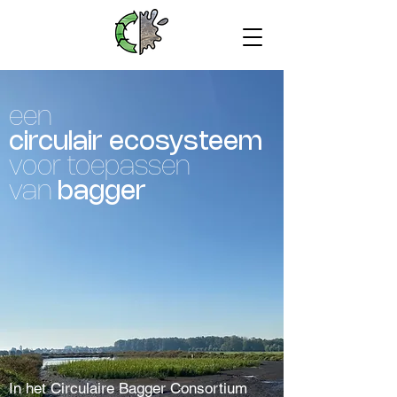
een
circulair
ecosysteem
voor toepassen
van
bagger
In het Circulaire Bagger Consortium